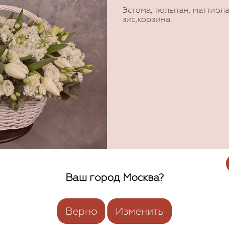
Эстома, тюльпан, маттиола
зис,корзина.
Ваш город Москва?
Верно
Изменить