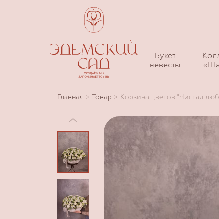
Букет
Кол
невесты
«Ша
Главная
>
Товар
>
Корзина цветов "Чистая люб