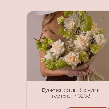
Размер букета
M
L
XL
Букет из роз, вибурнума,
гортензии 0208