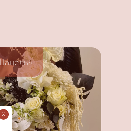
Шанель»
X