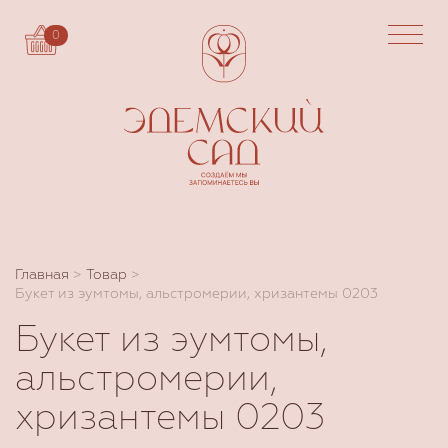
0
Главная
>
Товар
>
Букет из эумтомы, альстромерии, хризантемы 0203
Букет из эумтомы,
альстромерии,
хризантемы 0203