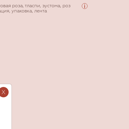
овая роза, тласпи, эустома, роз
ация, упаковка, лента
X