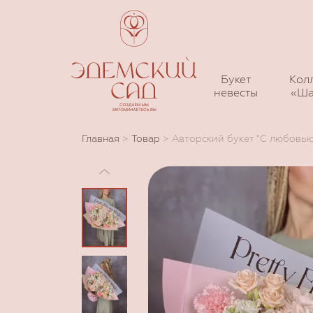
Букет
Кол
невесты
«Ша
Главная
>
Товар
>
Авторский букет "С любовью