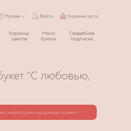
Москва
Войти
Корзина пуста
Корзины
Моно
Свадебная
цветов
букеты
подписка
букет "С любовью,
кет недоступен на данный момент