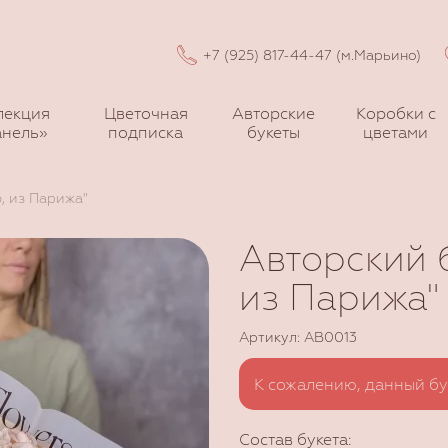
+7 (925) 817-44-47 (м.Марьино)
лекция
Цветочная
Авторские
Коробки с
нель»
подписка
букеты
цветами
, из Парижа"
Авторский 
из Парижа"
Артикул: AB0013
К сожалению, данный бу
Состав букета: