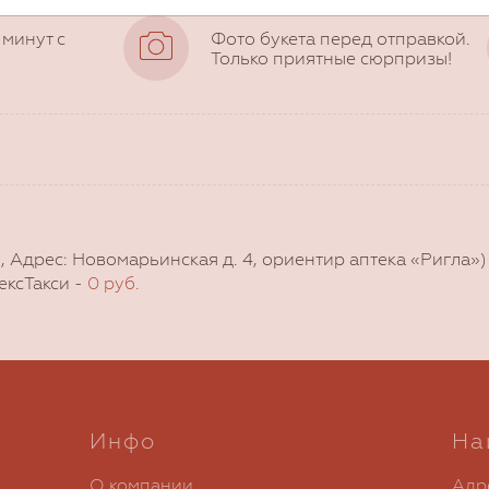
 минут с
Фото букета перед отправкой.
Только приятные сюрпризы!
, Адрес: Новомарьинская д. 4, ориентир аптека «Ригла»
ексТакси -
0 руб.
Инфо
На
О компании
Адр