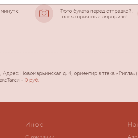
 минут с
Фото букета перед отправкой.
Только приятные сюрпризы!
, Адрес: Новомарьинская д. 4, ориентир аптека «Ригла»
ексТакси -
0 руб.
Инфо
На
О компании
Адр