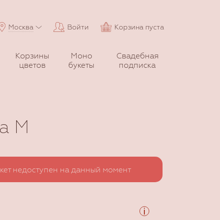
Москва
Войти
Корзина пуста
Корзины
Моно
Свадебная
цветов
букеты
подписка
а M
кет недоступен на данный момент