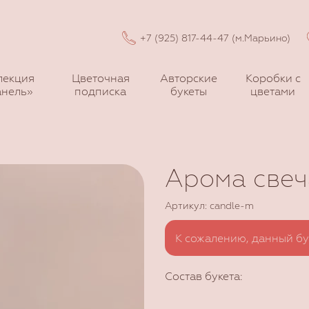
+7 (925) 817-44-47 (м.Марьино)
лекция
Цветочная
Авторские
Коробки с
нель»
подписка
букеты
цветами
Арома свеч
Артикул: candle-m
К сожалению, данный бу
Состав букета: