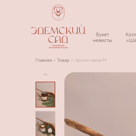
Букет
Кол
невесты
«Ша
Главная
>
Товар
>
Арома свеча M